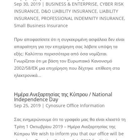
Sep 30, 2019
|
BUSINESS & ENTERPRISE
,
CYBER RISK
INSURANCE
,
D&O LIABILITY INSURANCE
,
LIABILITY
INSURANCE
,
PROFESSIONAL INDEMNITY INSURANCE
,
Small Business Insurance
Πριν αποφασίσετε ότι η συγκεκριμένη ασφάλεια δεν είναι
απαραίτητη για την επιχείρηση σας λάβετε υπόψη τα
εξής: Καλύπτει περισσότερα από όσα νομίζεται.
Γνωρίζεται ότι με βάση τον Ευρωπαικό Κανονισμό
2002/58/ΕΚ μια επιχείρηση που δέχτηκε επίθεση στα
ηλεκτρονικά...
Ημέρα Ανεξαρτησiας της Κύπρου / National
Independence Day
Sep 25, 2019
|
Cynosure Office Information
Σας ενημερώνουμε ότι το γραφείο μας θα είναι κλειστό τη
Τρίτη 1 Οκτωβρίου 2019 – Ημέρα Ανεξαρτησίας της
Κύπρου We wish to inform you that our office will be