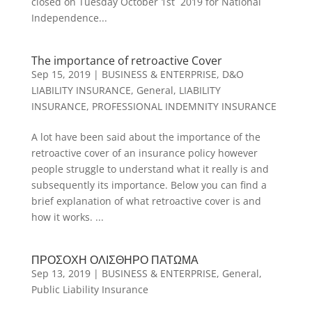
closed on Tuesday October 1st 2019 for National
Independence...
The importance of retroactive Cover
Sep 15, 2019
|
BUSINESS & ENTERPRISE
,
D&O
LIABILITY INSURANCE
,
General
,
LIABILITY
INSURANCE
,
PROFESSIONAL INDEMNITY INSURANCE
A lot have been said about the importance of the
retroactive cover of an insurance policy however
people struggle to understand what it really is and
subsequently its importance. Below you can find a
brief explanation of what retroactive cover is and
how it works. ...
ΠΡΟΣΟΧΗ ΟΛΙΣΘΗΡΟ ΠΑΤΩΜΑ
Sep 13, 2019
|
BUSINESS & ENTERPRISE
,
General
,
Public Liability Insurance